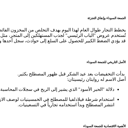
الجمعة السوداء وإنفاق التجزئة
يخطط التجار طوال العام لهذا اليوم بهدف التخلص من المخزون الفائض
تُستخدم عروض "الباب الرئيسي" لجذب المستهلكين إلى المتجر، مثل ت
قد يؤدي الضغط الكبير للحصول على السلع إلى حوادث، سجل أحدها وفاة عامل عام 2008 بسبب
الأصل التاريخي للجمعة السوداء
بدأت التخفيضات بعد عيد الشكر قبل ظهور المصطلح بكثير.
أصل الاسم له روايتان رئيسيتان:
دلالة "الحبر الأسود" الذي يشير إلى الربح في سجلات المحاسبة
استخدام شرطة فيلادلفيا للمصطلح في الخمسينيات لوصف الازد
انتشر المصطلح وبدأ استخدامه تجارياً في التسعينيات.
الأهمية الاقتصادية للجمعة السوداء