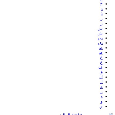
خ
د
ذ
ر
ز
س
ش
ص
ض
ط
ظ
ع
غ
ف
ق
ك
ل
م
ن
ه
و
ي