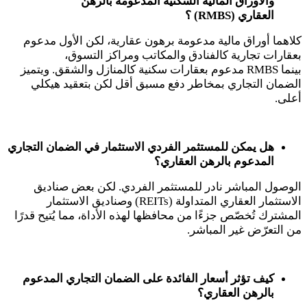
والأوراق المالية السكنية المدعومة بالرهن
العقاري
(RMBS)
؟
كلاهما أوراق مالية مدعومة برهون عقارية، لكن الأول مدعوم
بعقارات تجارية كالفنادق والمكاتب ومراكز التسوق،
بينما
RMBS
مدعوم بعقارات سكنية كالمنازل والشقق. ويتميز
الضمان التجاري بمخاطر دفع مسبق أقل لكن بتعقيد هيكلي
أعلى
.
هل يمكن للمستثمر الفردي الاستثمار في الضمان التجاري
المدعوم بالرهن العقاري؟
الوصول المباشر نادر للمستثمر الفردي. لكن بعض صناديق
الاستثمار العقاري المتداولة
(REITs)
وصناديق الاستثمار
المشترك تُخصّص جزءًا من محافظها لهذه الأداة، مما يُتيح قدرًا
من التعرّض غير المباشر
.
كيف تؤثر أسعار الفائدة على الضمان التجاري المدعوم
بالرهن العقاري؟