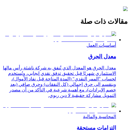
مقالات ذات صلة
أساسيات العمل
معدل الحرق
معدل الحرق هو المعدل الذي تُنفق به شركة ناشئة رأس مالها
الاستثماري شهريًا قبل تحقيق تدفق نقدي إيجابي، ويُستخدم
لحساب "الممر النقدي" (المدة المتاحة قبل نفاد الأموال)،
وينقسم إلى حرق إجمالي (كل النفقات) وحرق صافي (بعد
خصم الإيرادات)، مع أهمية شرعية في التأكد من أن مصدر
التمويل مشاركة حقيقية لا دين ربوي.
المحاسبة والمالية
التزامات مستحقة