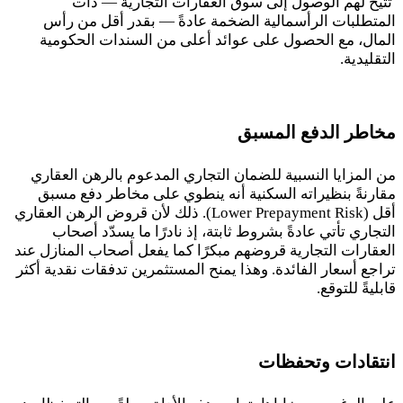
تُتيح لهم الوصول إلى سوق العقارات التجارية — ذات
المتطلبات الرأسمالية الضخمة عادةً — بقدر أقل من رأس
المال، مع الحصول على عوائد أعلى من السندات الحكومية
التقليدية
.
مخاطر الدفع المسبق
من المزايا النسبية للضمان التجاري المدعوم بالرهن العقاري
مقارنةً بنظيراته السكنية أنه ينطوي على مخاطر دفع مسبق
أقل
.(Lower Prepayment Risk)
ذلك لأن قروض الرهن العقاري
التجاري تأتي عادةً بشروط ثابتة، إذ نادرًا ما يسدّد أصحاب
العقارات التجارية قروضهم مبكرًا كما يفعل أصحاب المنازل عند
تراجع أسعار الفائدة. وهذا يمنح المستثمرين تدفقات نقدية أكثر
قابليةً للتوقع
.
انتقادات وتحفظات