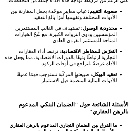
على الرغم من مزاياها، تواجه هذه الأداة جملةً من التحفظات
:
صعوبة التقييم:
غياب معايير موحّدة يجعل المقارنة بين
الأدوات المختلفة وتقييمها أمرًا بالغ التعقيد
.
محدودية الوصول:
تستهدف في الغالب المستثمرين
المؤسسيين وذوي الثروات الكبيرة، مع شُحّ الخيارات
المتاحة للمستثمر الفردي العادي
.
التعرّض للمخاطر الاقتصادية:
ترتبط أداء العقارات
التجارية ارتباطًا وثيقًا بالدورات الاقتصادية، مما يجعل هذه
الأداة عرضةً للتراجع في أوقات الركود
.
تعقيد الهيكل:
طبيعتها المركّبة تستوجب فهمًا عميقًا
للأدوات المالية المنظَّمة قبل الاستثمار
.
الأسئلة الشائعة حول "الضمان البنكي المدعوم
بالرهن العقاري
"
ما الفرق بين الضمان التجاري المدعوم بالرهن العقاري