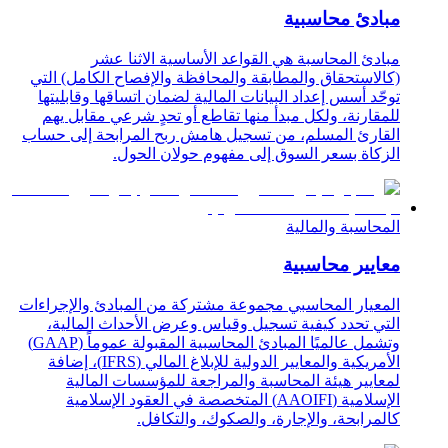
مبادئ محاسبية
مبادئ المحاسبة هي القواعد الأساسية الاثنا عشر
(كالاستحقاق والمطابقة والمحافظة والإفصاح الكامل) التي
توحّد أسس إعداد البيانات المالية لضمان اتساقها وقابليتها
للمقارنة، ولكل مبدأ منها تقاطع أو تحدٍ شرعي مقابل يهم
القارئ المسلم، من تسجيل هامش ربح المرابحة إلى حساب
الزكاة بسعر السوق إلى مفهوم حولان الحول.
المحاسبة والمالية
معايير محاسبية
المعيار المحاسبي مجموعة مشتركة من المبادئ والإجراءات
التي تحدد كيفية تسجيل وقياس وعرض الأحداث المالية،
وتشمل عالميًا المبادئ المحاسبية المقبولة عموماً (GAAP)
الأمريكية والمعايير الدولية للإبلاغ المالي (IFRS)، إضافة
لمعايير هيئة المحاسبة والمراجعة للمؤسسات المالية
الإسلامية (AAOIFI) المتخصصة في العقود الإسلامية
كالمرابحة، والإجارة، والصكوك، والتكافل.