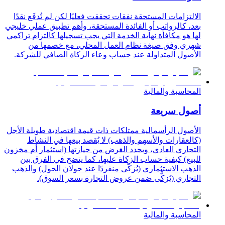
الالتزامات المستحقة نفقات تحققت فعليًا لكن لم تُدفَع نقدًا
بعد، كالرواتب أو الفائدة المستحقة، وأهم تطبيق عملي خليجي
لها هو مكافأة نهاية الخدمة التي يجب تسجيلها كالتزام تراكمي
شهري وفق صيغة نظام العمل المحلي، مع خصمها من
الأصول المتداولة عند حساب وعاء الزكاة الصافي للشركة.
المحاسبة والمالية
أصول سريعة
الأصول الرأسمالية ممتلكات ذات قيمة اقتصادية طويلة الأجل
(كالعقارات والأسهم والذهب) لا يُقصد بيعها في النشاط
التجاري العادي، ويحدد الغرض من حيازتها (استثمار أم مخزون
للبيع) كيفية حساب الزكاة عليها، كما يتضح في الفرق بين
الذهب الاستثماري (يُزكَّى منفردًا عند حولان الحول) والذهب
التجاري (يُزكَّى ضمن عروض التجارة بسعر السوق).
المحاسبة والمالية