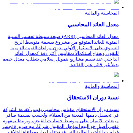
المحاسبة والمالية
معدل العائد المحاسبي
معدل العائد المحاسبي (ARR) صيغة بسيطة تحسب النسبة
المئوية للعائد المتوقع من مشروع بقسمة متوسط الربح
السنوي على الاستثمار الأولي، دون مراعاة القيمة الزمنية
للنقود، ويحتاج استكمالاً بمقاييس أكثر دقة كمعدل العائد
الداخلي عند تقييم مشاريع بتمويل إسلامي يتطلب معدل خصم
بديلاً غير قائم على الفائدة.
المحاسبة والمالية
نسبة دوران الاستحقاق
نسبة دوران الاستحقاق مقياس محاسبي يقيس كفاءة الشركة
في تحصيل ذممها المدينة من العملاء، وتُحسب بقسمة صافي
مبيعات الائتمان على متوسط حسابات القبض، وترتبط بمفهوم
فقهي أصيل هو البيع المؤجل المقبول شرعًا، مع ضرورة تجنب
غرامات التأخير المالية التي قد تحوّله لربا، ومراعاة الخلاف