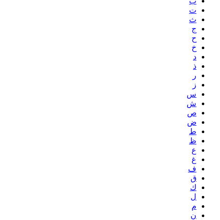
ب
ت
ث
ج
ح
خ
د
ذ
ر
ز
س
ش
ص
ض
ط
ظ
ع
غ
ف
ق
ك
ل
م
ن