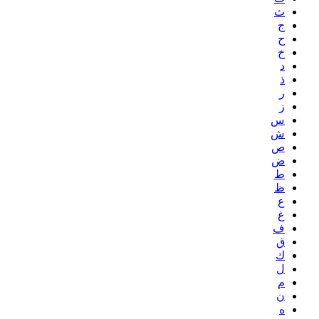
ث
ج
ح
خ
د
ذ
ر
ز
س
ش
ص
ض
ط
ظ
ع
غ
ف
ق
ك
ل
م
ن
ه