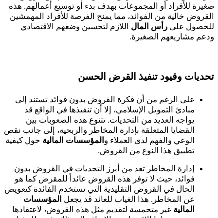
صغيرة للأفراد أو المجموعات بهدف بدء أو توسيع أعمالهم. هذه
القروض خالية من الفوائد، مما يمنح الفرصة للأفراد المهمشين
للحصول على
رأس المال
اللازم لتحسين وضعهم الاقتصادي
ودعم مشاريعهم الصغيرة.
تحديات وقيود تنفيذ القرض الحسن
على الرغم من أن فكرة القروض بدون فوائد تستند إلى
مبادئ التمويل الإسلامي، إلا أن تنفيذها في الواقع قد
يواجه العديد من التحديات. تتنوع هذه الصعوبات بين
القضايا المتعلقة بإدارة المخاطر والربحية، إلى جانب نقص
الوعي والفهم لدى العملاء و
المؤسسات المالية
حول كيفية
تطبيق هذا النوع من القروض.
إدارة المخاطر تعد من أبرز التحديات في القروض بدون
فوائد، حيث لا توفر هذه القروض عائداً للمقرض كما هو
الحال في القروض التقليدية التي تستخدم الفائدة كتعويض
عن المخاطر. هذا الغياب للعائد قد يجعل
المؤسسات
المالية
غير متحمسة لتقديم مثل هذه القروض، لاعتقادها