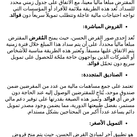
المقترض مبلغاً مالياً معيناً، مع الاتفاق على جدول زمني محدد
للسداد. تُعد هذه الطريقة ملائمة للأفراد أو المؤسسات التي
تواجه احتياجات مالية عاجلة وتتطلب تمويلاً سريعاً دون
فوائد
.
القروض المباشرة:
تُعد إحدى صور القرض الحسن، حيث يمنح
المُقرض
المقترض
مبلغاً مالياً محدداً، على أن يتم سداد هذا المبلغ خلال فترة زمنية
يتم الاتفاق عليها مسبقاً. وتُعتبر هذه الطريقة مناسبة للأشخاص
أو الشركات الذين يواجهون حاجة ملحّة للحصول على تمويل
سريع دون تحمّل
فوائد
.
الصناديق المتجددة:
تعتمد على جمع مساهمات مالية من عدد من المقرضين ضمن
صندوق موحد، يُتاح للمقترضين الوصول إليه عند الحاجة دون
فرض أي
فوائد
. وتُميز هذه الصيغة بقدرتها على توفير دعم مالي
مستمر، بفضل طبيعتها الدورية، مما يضمن وجود مصدر تمويل
دائم يساعد عدداً أكبر من المحتاجين بشكل مستدام.
التمويل الأصغر:
هو تطبيق آخر لمبادئ القرض الحسن، حيث يتم منح قروض