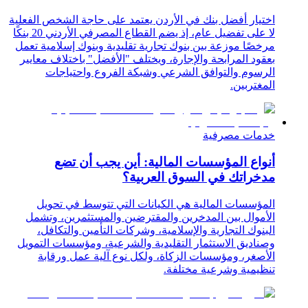
اختيار أفضل بنك في الأردن يعتمد على حاجة الشخص الفعلية
لا على تفضيل عام، إذ يضم القطاع المصرفي الأردني 20 بنكًا
مرخصًا موزعة بين بنوك تجارية تقليدية وبنوك إسلامية تعمل
بعقود المرابحة والإجارة، ويختلف "الأفضل" باختلاف معايير
الرسوم والتوافق الشرعي وشبكة الفروع واحتياجات
المغتربين.
خدمات مصرفية
أنواع المؤسسات المالية: أين يجب أن تضع
مدخراتك في السوق العربية؟
المؤسسات المالية هي الكيانات التي تتوسط في تحويل
الأموال بين المدخرين والمقترضين والمستثمرين، وتشمل
البنوك التجارية والإسلامية، وشركات التأمين والتكافل،
وصناديق الاستثمار التقليدية والشرعية، ومؤسسات التمويل
الأصغر، ومؤسسات الزكاة، ولكل نوع آلية عمل ورقابة
تنظيمية وشرعية مختلفة.