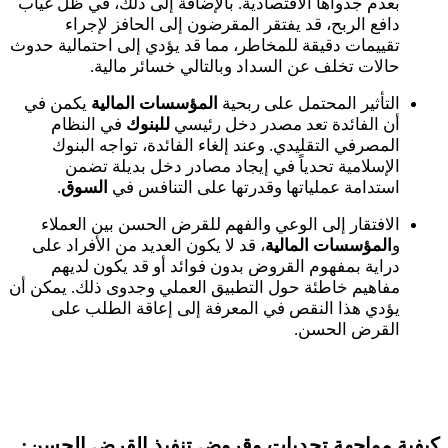
بعدم جدواها الاقتصادية. بالإضافة إلى ذلك، في ظل غياب
دافع الربح، قد يفتقر المقرضون إلى الحافز لإجراء
تقييمات دقيقة للمخاطر، مما قد يؤدي إلى احتمالية حدوث
حالات تخلف عن السداد وبالتالي خسائر مالية.
التأثير المحتمل على ربحية
المؤسسات المالية
يكمن في
أن الفائدة تعد مصدر دخل رئيسي
للبنوك
في النظام
المصرفي التقليدي. وعند إلغاء الفائدة، تواجه البنوك
الإسلامية تحدياً في إيجاد مصادر دخل بديلة تضمن
استدامة عملياتها وقدرتها على التنافس في
السوق
.
الافتقار إلى الوعي والفهم للقرض الحسن بين العملاء
و
المؤسسات المالية
، قد لا يكون العديد من الأفراد على
دراية بمفهوم القروض بدون فوائد أو قد يكون لديهم
مفاهيم خاطئة حول التطبيق العملي وجدوى ذلك. يمكن أن
يؤدي هذا النقص في المعرفة إلى إعاقة الطلب على
القرض الحسن.
كيفية مواجهة تحديات وقروض تنفيذ القرض الحسن: