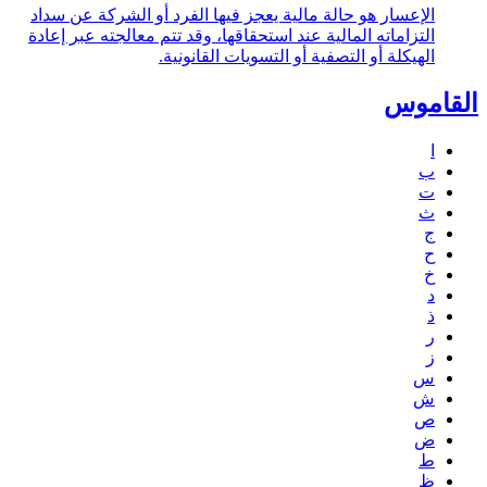
الإعسار هو حالة مالية يعجز فيها الفرد أو الشركة عن سداد
التزاماته المالية عند استحقاقها، وقد تتم معالجته عبر إعادة
الهيكلة أو التصفية أو التسويات القانونية.
القاموس
ا
ب
ت
ث
ج
ح
خ
د
ذ
ر
ز
س
ش
ص
ض
ط
ظ