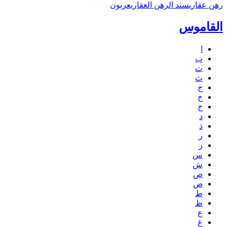
رهن عقاري
سند الرهن العقاري
عربون
القاموس
ا
ب
ت
ث
ج
ح
خ
د
ذ
ر
ز
س
ش
ص
ض
ط
ظ
ع
غ