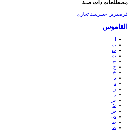
مصطلحات ذات صلة
قرض
قرض جسري
بنك تجاري
القاموس
ا
ب
ت
ث
ج
ح
خ
د
ذ
ر
ز
س
ش
ص
ض
ط
ظ