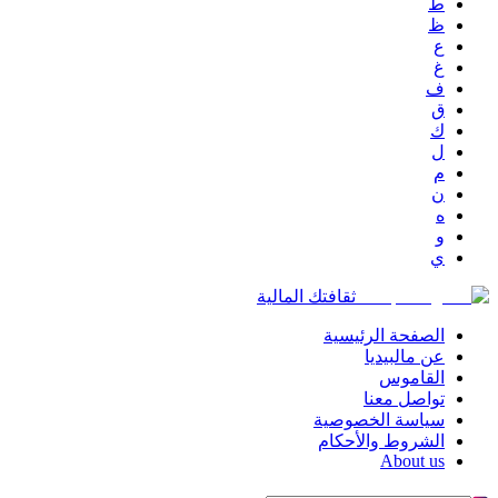
ط
ظ
ع
غ
ف
ق
ك
ل
م
ن
ه
و
ي
ثقافتك المالية
الصفحة الرئيسية
عن مالبيديا
القاموس
تواصل معنا
سياسة الخصوصية
الشروط والأحكام
About us