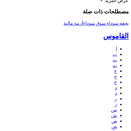
عرض المزيد
مصطلحات ذات صلة
بجعة سوداء
سوق سوداء
أزمة مالية
القاموس
ا
ب
ت
ث
ج
ح
خ
د
ذ
ر
ز
س
ش
ص
ض