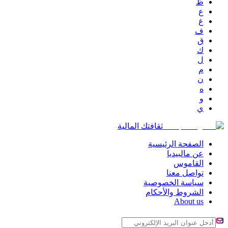
ظ
ع
غ
ف
ق
ك
ل
م
ن
ه
و
ي
ثقافتك المالية
الصفحة الرئيسية
عن مالبيديا
القاموس
تواصل معنا
سياسة الخصوصية
الشروط والأحكام
About us