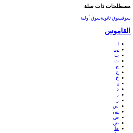
مصطلحات ذات صلة
سوق
سوق ثانوية
سوق أولية
القاموس
ا
ب
ت
ث
ج
ح
خ
د
ذ
ر
ز
س
ش
ص
ض
ط