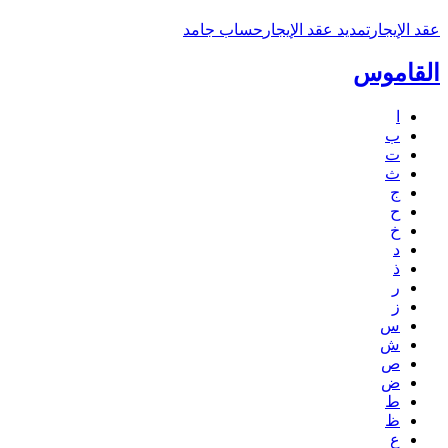
عقد الإيجار
تمديد عقد الإيجار
حساب جامد
القاموس
ا
ب
ت
ث
ج
ح
خ
د
ذ
ر
ز
س
ش
ص
ض
ط
ظ
ع