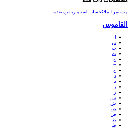
مصطلحات ذات صلة
مستثمر الملاك
حساب استثماري
بقرة نقدية
القاموس
ا
ب
ت
ث
ج
ح
خ
د
ذ
ر
ز
س
ش
ص
ض
ط
ظ