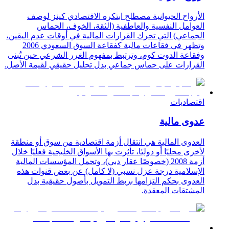
الأرواح الحيوانية مصطلح ابتكره الاقتصادي كينز لوصف
العوامل النفسية والعاطفية (الثقة، الخوف، الحماس
الجماعي) التي تحرك القرارات المالية في أوقات عدم اليقين،
وتظهر في فقاعات مالية كفقاعة السوق السعودي 2006
وفقاعة الدوت كوم، وترتبط بمفهوم الغرر الشرعي حين تُبنى
القرارات على حماس جماعي بدل تحليل حقيقي لقيمة الأصل.
اقتصاديات
عدوى مالية
العدوى المالية هي انتقال أزمة اقتصادية من سوق أو منطقة
لأخرى محليًا أو دوليًا، تأثرت بها الأسواق الخليجية فعليًا خلال
أزمة 2008 (خصوصًا عقار دبي)، وتحمل المؤسسات المالية
الإسلامية درجة عزل نسبي (لا كامل) عن بعض قنوات هذه
العدوى بحكم التزامها بربط التمويل بأصول حقيقية بدل
المشتقات المعقدة.