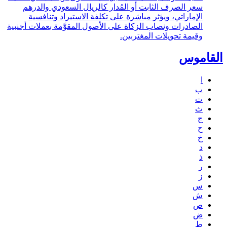
سعر الصرف الثابت أو المُدار كالريال السعودي والدرهم
الإماراتي، ويؤثر مباشرة على تكلفة الاستيراد وتنافسية
الصادرات ونصاب الزكاة على الأصول المقوَّمة بعملات أجنبية
وقيمة تحويلات المغتربين.
القاموس
ا
ب
ت
ث
ج
ح
خ
د
ذ
ر
ز
س
ش
ص
ض
ط