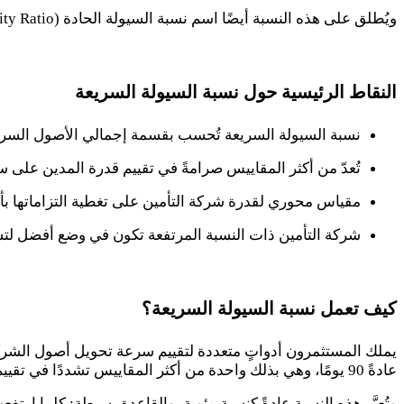
ويُطلق على هذه النسبة أيضًا اسم نسبة السيولة الحادة
ity Ratio)
النقاط الرئيسية حول نسبة السيولة السريعة
نسبة السيولة السريعة تُحسب بقسمة إجمالي الأصول السريعة
تُعدّ من أكثر المقاييس صرامةً في تقييم قدرة المدين على س
مقياس محوري لقدرة شركة التأمين على تغطية التزاماتها بأص
شركة التأمين ذات النسبة المرتفعة تكون في وضع أفضل لتسد
كيف تعمل نسبة السيولة السريعة؟
يملك المستثمرون أدواتٍ متعددة لتقييم سرعة تحويل أصول الشركة إل
عادةً 90 يومًا، وهي بذلك واحدة من أكثر المقاييس تشددًا في تقييم القدرة على سداد الديون الحالية
وتُعبَّر هذه النسبة عادةً كنسبة مئوية، والقاعدة بسيطة: كلما ارت