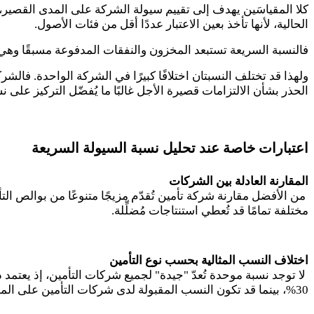
كلا المقياسَين يهدف إلى تقييم سيولة الشركة على المدى القصير، أي
الحالية، لأنها تأخذ بعين الاعتبار عددًا أقل من فئات الأصول
.
فالنسبة السريعة تستبعد المخزون والنفقات المدفوعة مسبقًا وهي بن
ولهذا قد تختلف النسبتان اختلافًا كبيرًا في الشركة الواحدة. فال
الحذر بشأن الالتزامات قصيرة الأجل غالبًا ما يُفضّل التركيز عل
اعتبارات خاصة عند تحليل نسبة السيولة السريعة
المقارنة العادلة بين الشركات
من الأفضل مقارنة شركة تأمين تُقدّم مزيجًا متنوعًا من بوالص ال
مختلفة تمامًا قد تُعطي استنتاجات مُضلِّلة
.
اختلاف النسب المثالية بحسب نوع التأمين
لا توجد نسبة موحدة تُعدّ "جيدة" لجميع شركات التأمين، إذ يعتمد 
30%، بينما قد تكون النسب المقبولة لدى شركات التأمين على المسؤولية أعلى من 20% فحسب نظرًا لاختلاف طبيعة المخاطر وتوقيت المطالبات بين النوعين