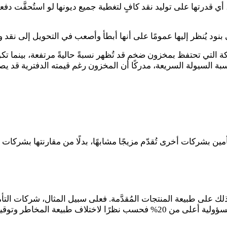
 قدرتها على توليد نقد كافٍ لتغطية جميع ديونها لو استُحقَّت دفعة
ود يُنظر إليها عمومًا على أنها أبطأ وأصعب في التحويل إلى نقد وت
شركة التي تحتفظ بمخزون ضخم قد تُظهر نسبةً حاليةً مرتفعة، بينما 
ى نسبة السيولة السريعة، مدركًا أن المخزون رغم قيمته الدفترية قد
تأمين بشركات أخرى تُقدّم مزيجًا مشابهًا، بدلًا من مقارنتها بش
ذلك على طبيعة المنتجات المُقدَّمة. فعلى سبيل المثال، شركات الت