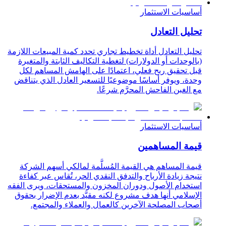
أساسيات الاستثمار
تحليل التعادل
تحليل التعادل أداة تخطيط تجاري تحدد كمية المبيعات اللازمة
(بالوحدات أو الدولارات) لتغطية التكاليف الثابتة والمتغيرة
قبل تحقيق ربح فعلي، اعتمادًا على الهامش المساهم لكل
وحدة، ويوفر أساسًا موضوعيًا للتسعير العادل الذي يتناقض
مع الغبن الفاحش المحرَّم شرعًا.
أساسيات الاستثمار
قيمة المساهمين
قيمة المساهم هي القيمة المُسلَّمة لمالكي أسهم الشركة
نتيجة زيادة الأرباح والتدفق النقدي الحر، تُقاس عبر كفاءة
استخدام الأصول ودوران المخزون والمستحقات، ويرى الفقه
الإسلامي أنها هدف مشروع لكنه مقيَّد بعدم الإضرار بحقوق
أصحاب المصلحة الآخرين كالعمال والعملاء والمجتمع.