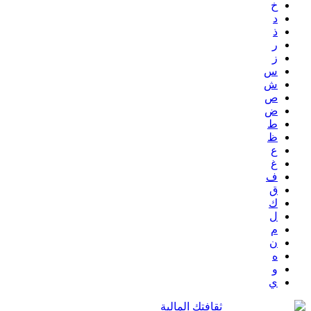
خ
د
ذ
ر
ز
س
ش
ص
ض
ط
ظ
ع
غ
ف
ق
ك
ل
م
ن
ه
و
ي
ثقافتك المالية