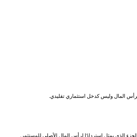
د لرأس المال وليس كدخل استثماري تقليدي
.
لجزء الذي يمثل استردادًا لرأس المال الأصلي للمستثمر
.