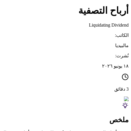
أرباح التصفية
Liquidating Dividend
الكاتب:
مالبيديا
نُشرت:
١٨ يونيو ٢٠٢٦
3 دقائق
ملخص