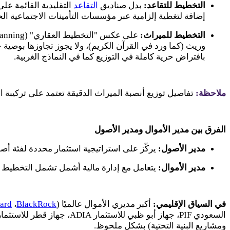
التخطيط للتقاعد:
بدل صناديق
التقاعد
التقليدية القائمة على
إضافة لتغطية إلزامية عبر مؤسسات التأمينات الاجتماعية الح
التخطيط للميراث:
على عكس "التخطيط العقاري" (
lanning
وريث (كما ورد في القرآن الكريم)، ولا يجوز تجاوزها بوصية 
بافتراض حرية كاملة في التوزيع كما في النماذج الغربية.
ملاحظة:
تفاصيل توزيع أنصبة الميراث الدقيقة تعتمد على تركيبة ا
الفرق بين مدير الأموال ومدير الأصول
مدير الأصول:
يركّز على استراتيجية استثمار محددة لفئة أ
مدير الأموال:
يتعامل مع إدارة مالية أشمل تشمل التخطيط ال
في السياق الإقليمي:
أكبر مديري الأموال عالميًا (
BlackRock
،
ard
السعودي
PIF
، جهاز أبو ظبي للاستثمار
ADIA
، جهاز قطر للاستثما
ومشاريع البنية التحتية) بشكل ملحوظ.