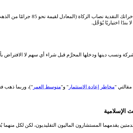
خراتك النقدية نصاب الزكاة (المعادل لقيمة نحو
85
جرامًا من الذهب
ا اختياريًا يُؤجَّل.
كة ونسب دينها ودخلها المحرَّم قبل شراء أي سهم لا الافتراض بأن 
مقالتي "
مخاطر إعادة الاستثمار
" و"
متوسط العمر
")، وربما ذهب ف
ث الإسلامية
تين يقدمهما المستشارون الماليون التقليديون، لكن لكل منهما بُ