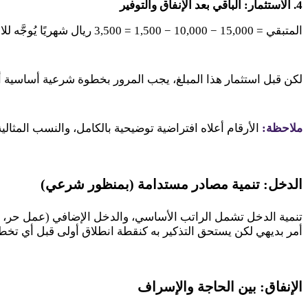
4
. الاستثمار: الباقي بعد الإنفاق والتوفير
المتبقي =
15,000
−
10,000
−
1,500
=
3,500
ريال شهريًا يُوجَّه لل
لكن قبل استثمار هذا المبلغ، يجب المرور بخطوة شرعية أساسية أولا
ملاحظة:
الأرقام أعلاه افتراضية توضيحية بالكامل، والنسب المثا
الدخل: تنمية مصادر مستدامة (بمنظور شرعي)
تنمية الدخل تشمل الراتب الأساسي، والدخل الإضافي (عمل حر، است
أمر بديهي لكن يستحق التذكير به كنقطة انطلاق أولى قبل أي تخط
الإنفاق: بين الحاجة والإسراف