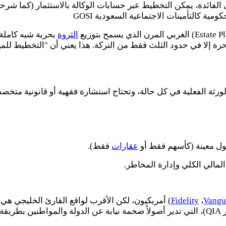
 الفائدة، يمكن التخطيط عبر حسابات الوكالة بالاستثمار (كما شرحن
كومية كالتأمينات الاجتماعية السعودية
GOSI
Estate P
) الغربي المرن الذي يسمح بتوزيع
الثروة
بحرية شبه كاملة
حرة إلا في حدود الثلث فقط من التركة. هذا يعني أن "التخطيط للمير
لورثة الفعلية في كل حالة، وتحتاج استشارة فقهية أو قانونية متخص
صول معينة (كأسهم فقط أو
عقارات
فقط).
مالي الكلي وإدارة المخاطر.
Vangu
،
Fidelity
) أمريكيون، لكن الأقرب لواقع القارئ الخليجي هي 
ر
QIA
)، التي تدير أصولاً ضخمة نيابة عن الدولة والمواطنين بطريق