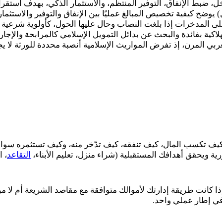
خل، ضبط الإنفاق، التوفير المنتظم، والاستثمار الذكي، بهدف استقر
 يوضح كيفية تخصيص المبالغ عمليًا بين الإنفاق والتوفير والاستثمار
لى المدخرات إذا بلغت النصاب وحال عليها الحول، كأولوية شرعية ت
كية بفائدة والبحث عن بدائل التمويل الإسلامي كالمرابحة والإجارة
ي المرن، إذ تفرض المواريث الإسلامية أنصبة محددة للورثة لا يجو
: كيف تكسب المال، كيف تنفقه، كيف تدّخر منه، وكيف تستثمره سو
ية ويحقق أهدافك المستقبلية (شراء منزل، تعليم الأبناء،
التقاعد
، ا
ا كانت طريقة إدارتك لأموالك متوافقة مع مقاصد الشريعة أم لا من 
 في إطار عملي واحد.