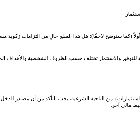
استثمار.
ً (كما سنوضح لاحقًا): هل هذا المبلغ خالٍ من التزامات زكوية مست
لية للتوفير والاستثمار تختلف حسب الظروف الشخصية والأهداف الما
ثمارات). من الناحية الشرعية، يجب التأكد من أن مصادر الدخل نفس
يط مالي آخر.