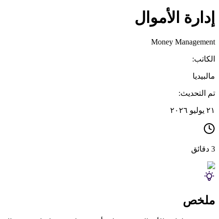
إدارة الأموال
Money Management
الكاتب:
مالبيديا
تم التحديث:
٢١ يوليو ٢٠٢٦
3 دقائق
ملخص