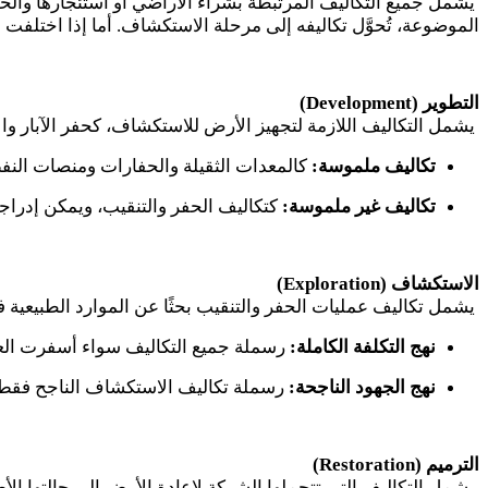
يشمل جميع التكاليف المرتبطة بشراء الأراضي أو استئجارها والحص
الموضوعة، تُحوَّل تكاليفه إلى مرحلة الاستكشاف. أما إذا اختلفت 
التطوير (
Development
)
يشمل التكاليف اللازمة لتجهيز الأرض للاستكشاف، كحفر الآبار وال
تكاليف ملموسة:
كالمعدات الثقيلة والحفارات ومنصات النفط،
تكاليف غير ملموسة:
كتكاليف الحفر والتنقيب، ويمكن إدراجه
الاستكشاف (
Exploration
)
يشمل تكاليف عمليات الحفر والتنقيب بحثًا عن الموارد الطبيعية ف
نهج التكلفة الكاملة:
رسملة جميع التكاليف سواء أسفرت العم
نهج الجهود الناجحة:
رسملة تكاليف الاستكشاف الناجح فقط،
الترميم (
Restoration
)
يشمل التكاليف التي تتحملها الشركة لإعادة الأرض إلى حالتها الأص