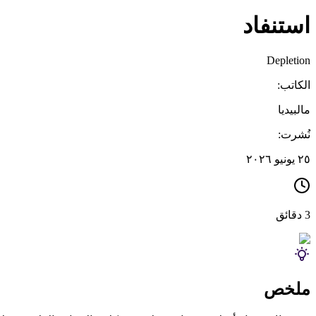
استنفاد
Depletion
الكاتب:
مالبيديا
نُشرت:
٢٥ يونيو ٢٠٢٦
3 دقائق
ملخص