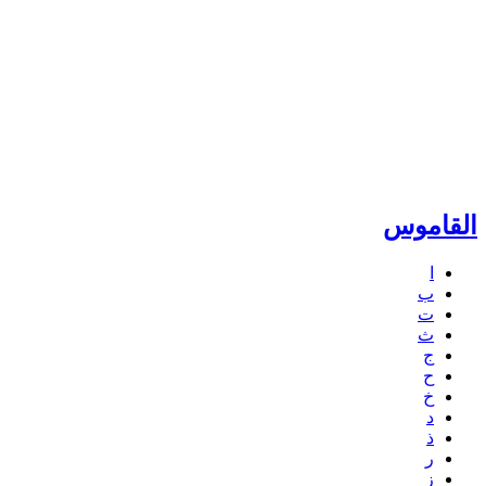
القاموس
ا
ب
ت
ث
ج
ح
خ
د
ذ
ر
ز