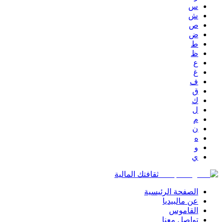
س
ش
ص
ض
ط
ظ
ع
غ
ف
ق
ك
ل
م
ن
ه
و
ي
ثقافتك المالية
الصفحة الرئيسية
عن مالبيديا
القاموس
تواصل معنا