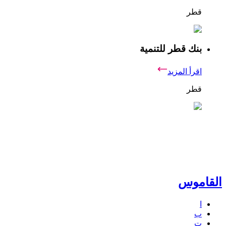
قطر
بنك قطر للتنمية
اقرأ المزيد
قطر
القاموس
ا
ب
ت