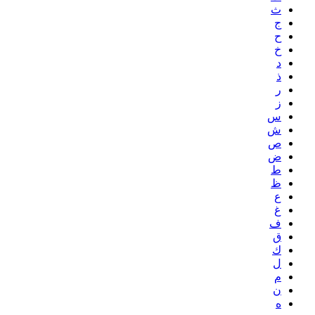
ث
ج
ح
خ
د
ذ
ر
ز
س
ش
ص
ض
ط
ظ
ع
غ
ف
ق
ك
ل
م
ن
ه