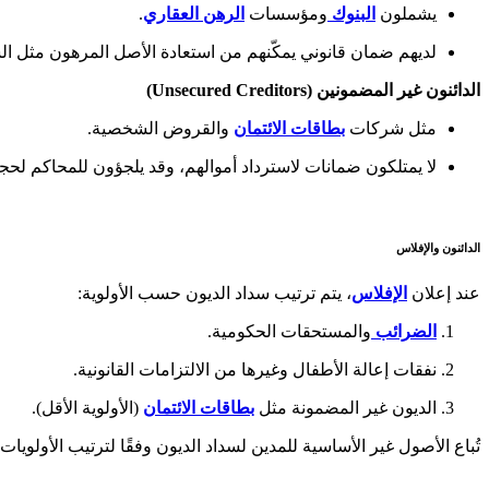
يشملون
البنوك
ومؤسسات
الرهن العقاري
.
لديهم ضمان قانوني يمكّنهم من استعادة الأصل المرهون مثل الس
الدائنون غير المضمونين (Unsecured Creditors)
مثل شركات
بطاقات الائتمان
والقروض الشخصية.
لا يمتلكون ضمانات لاسترداد أموالهم، وقد يلجؤون للمحاكم لحج
الدائنون والإفلاس
عند إعلان
الإفلاس
، يتم ترتيب سداد الديون حسب الأولوية:
الضرائب
والمستحقات الحكومية.
نفقات إعالة الأطفال وغيرها من الالتزامات القانونية.
الديون غير المضمونة مثل
بطاقات الائتمان
(الأولوية الأقل).
تُباع الأصول غير الأساسية للمدين لسداد الديون وفقًا لترتيب الأولويات