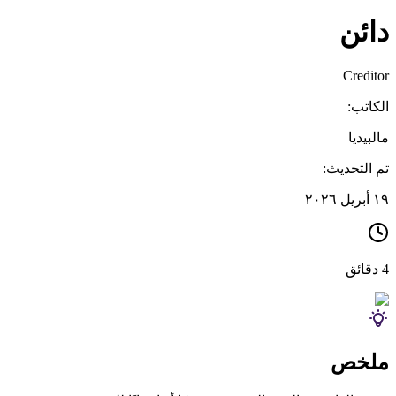
دائن
Creditor
الكاتب:
مالبيديا
تم التحديث:
١٩ أبريل ٢٠٢٦
4 دقائق
ملخص