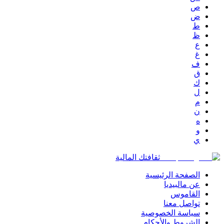
ص
ض
ط
ظ
ع
غ
ف
ق
ك
ل
م
ن
ه
و
ي
ثقافتك المالية
الصفحة الرئيسية
عن مالبيديا
القاموس
تواصل معنا
سياسة الخصوصية
الشروط والأحكام