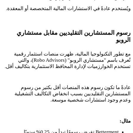
ويُستخدم عادةً في الاستشارات المالية المتخصصة أو المعقدة.
رسوم المستشارين التقليديين مقابل مستشاري
الروبو
مع تطور التكنولوجيا المالية، ظهرت منصات استثمار رقمية
تُعرف باسم "مستشاري الروبو" (
Robo Advisors
)، والتي
تستخدم الخوارزميات لإدارة المحافظ الاستثمارية بتكاليف أقل.
عادةً ما تكون رسوم هذه المنصات أقل بكثير من رسوم
المستشارين التقليديين بسبب انخفاض التكاليف التشغيلية
وعدم وجود استشارات شخصية موسعة.
مثال:
Betterment
تفرض رسومًا تبدأ من
0.25
% سنويًا.