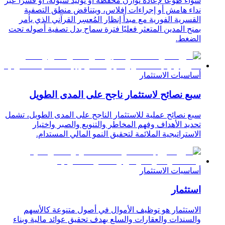
سواء طوعًا لإعادة توازن محفظة أو توليد سيولة، أو قسرًا عبر
نداء هامش أو إجراءات إفلاس، ويتناقض منطق التصفية
القسرية الفورية مع مبدأ إنظار المُعسِر القرآني الذي يأمر
بمنح المدين المتعثر فعليًا فترة سماح بدل تصفية أصوله تحت
الضغط.
أساسيات الاستثمار
سبع نصائح لاستثمار ناجح على المدى الطويل
سبع نصائح عملية للاستثمار الناجح على المدى الطويل، تشمل
تحديد الأهداف وفهم المخاطر والتنويع والصبر واختيار
الاستراتيجية الملائمة لتحقيق النمو المالي المستدام.
أساسيات الاستثمار
استثمار
الاستثمار هو توظيف الأموال في أصول متنوعة كالأسهم
والسندات والعقارات والسلع بهدف تحقيق عوائد مالية وبناء