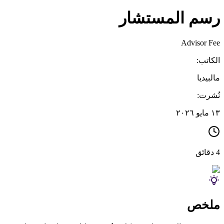
رسم المستشار
Advisor Fee
الكاتب:
مالبيديا
نُشرت:
١٣ مايو ٢٠٢٦
4 دقائق
ملخص