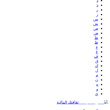
د
ذ
ر
ز
س
ش
ص
ض
ط
ظ
ع
غ
ف
ق
ك
ل
م
ن
ه
و
ي
ثقافتك المالية