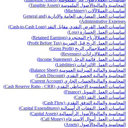
المحاسبة والمالية
الأصول الملموسة (Tangible Assets)
أساسيات العمل
الآلات (Machinery)
أساسيات العمل
المصاريف العامة والإدارية (General and
Administrative Expenses)
أساسيات العمل
القرض النقدي مقابل النقد (Cash-to-Cash Loan)
أساسيات العمل
الخسارة (Loss)
أساسيات العمل
الأرباح المحتجزة (Retained Earnings)
أساسيات العمل
الربح قبل الضريبة (Profit Before Tax)
أساسيات العمل
إجمالي الربح (Gross Profit)
أساسيات العمل
الإيرادات (Revenues)
أساسيات العمل
قائمة الدخل (Income Statement)
أساسيات العمل
الالتزامات (Liabilities)
المحاسبة والمالية
الميزانية العمومية (Balance Sheet)
المحاسبة والمالية
الخصم النقدي (Cash Discount)
المحاسبة والمالية
الحساب الجاري (Current Account)
أساسيات العمل
نسبة الاحتياطي النقدي (Cash Reserve Ratio - CRR)
أساسيات العمل
التمويل (Finance)
أساسيات العمل
النقد (Cash)
المحاسبة والمالية
التدفق النقدي (Cash Flow)
أساسيات العمل
النفقات الرأسمالية (Capital Expenditures)
المحاسبة والمالية
الأصول الرأسمالية (Capital Assets)
أساسيات العمل
أموال الاستدعاء (Call Money)
المحاسبة والمالية
الأصول (Assets)