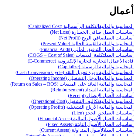
أعمال
المحاسبة والمالية
التكلفة الرأسمالية (Capitalized Cost)
أساسيات العمل
صافي الخسارة (Net Loss)
أساسيات العمل
صافي الربح (Net Profit)
المحاسبة والمالية
القيمة الحالية (Present Value)
أساسيات العمل
التدقيق المالي (Financial Audit)
أساسيات العمل
تكلفة المبيعات (COGS – Cost of Sales)
قادة الأعمال التجارية
التجارة الإلكترونية (E-Commerce)
المحاسبة والمالية
الرسملة (Capitalize)
المحاسبة والمالية
دورة تحويل النقد (Cash Conversion Cycle)
المحاسبة والمالية
الدخل التشغيلي (Operating Income)
المحاسبة والمالية
العائد على المبيعات (Return on Sales – ROS)
المحاسبة والمالية
السداد (Reimbursement)
أساسيات العمل
الإيصال (Receipt)
المحاسبة والمالية
تكاليف التشغيل (Operational Cost)
المحاسبة والمالية
الأرباح التشغيلية (Operating Profits)
أساسيات العمل
حق الحجز (Lien)
أساسيات العمل
الأصول المالية (Financial Assets)
أساسيات العمل
الأصول الثابتة (Fixed Assets)
أساسيات العمل
الأصول المتداولة (Current Assets)
أساسيات العمل
الأصول غير الملموسة (Intangible Assets)