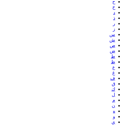
ح
خ
د
ذ
ر
ز
س
ش
ص
ض
ط
ظ
ع
غ
ف
ق
ك
ل
م
ن
ه
و
ي