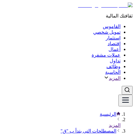
ثقافتك المالية
القاموس
تمويل شخصي
استثمار
اقتصاد
أعمال
عملات مشفرة
تداول
وظائف
الحاسبة
المزيد
الرئيسية
المزيد
المصطلحات التى بتدأ ب "ق"