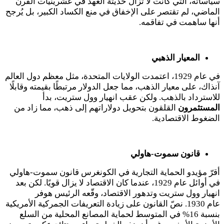
سياساته، التي كانت لا تزال حديثة العهد في عشرينيات القرن
الماضي، لم تقتصر على الإخفاق في منع الكساد الكبير، بل يُرجح
أنها ساهمت في تفاقمه.
المعيار الذهبي
في عام
1929
، اعتمدت الولايات المتحدة، مثل معظم دول العالم
آنذاك، على معيار الذهب، مما جعل الدولار مرتبطًا بقيمته وقابلًا
للاسترداد بالذهب. ولكن عقب انهيار وول ستريت، بدأ
المستثمرون
القلقون بتحويل دولاراتهم إلى ذهب، مما زاد من
الضغوط الاقتصادية.
قانون سموت-هاولي
أقرّ مؤيدو الحماية التجارية في الكونغرس قانون سموت-هاولي
في أوائل عام
1929
، عندما كان الاقتصاد لا يزال قويًا. لكن بعد
انهيار وول ستريت وتدهور الاقتصاد، وقّعه الرئيس هوفر
عام
1930
. نصّ القانون على زيادة التعريفات الجمركية الأمريكية
بنسبة
16
% في المتوسط لحماية المصانع المحلية من السلع