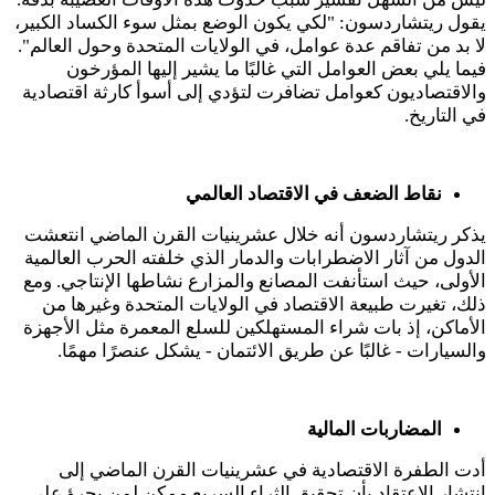
يقول ريتشاردسون: "لكي يكون الوضع بمثل سوء الكساد الكبير،
لا بد من تفاقم عدة عوامل، في الولايات المتحدة وحول العالم".
فيما يلي بعض العوامل التي غالبًا ما يشير إليها المؤرخون
والاقتصاديون كعوامل تضافرت لتؤدي إلى أسوأ كارثة اقتصادية
في التاريخ.
نقاط الضعف في الاقتصاد العالمي
يذكر ريتشاردسون أنه خلال عشرينيات القرن الماضي انتعشت
الدول من آثار الاضطرابات والدمار الذي خلفته الحرب العالمية
الأولى، حيث استأنفت المصانع والمزارع نشاطها الإنتاجي. ومع
ذلك، تغيرت طبيعة الاقتصاد في الولايات المتحدة وغيرها من
الأماكن، إذ بات شراء المستهلكين للسلع المعمرة مثل الأجهزة
والسيارات - غالبًا عن طريق الائتمان - يشكل عنصرًا مهمًا.
المضاربات المالية
أدت الطفرة الاقتصادية في عشرينيات القرن الماضي إلى
انتشار الاعتقاد بأن تحقيق الثراء السريع ممكن لمن يجرؤ على