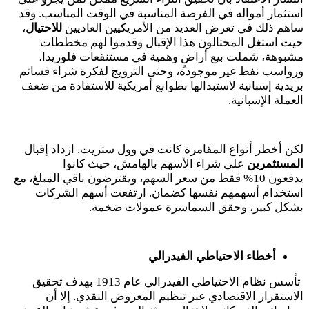
استثمار أمواله في الفرصة المناسبة في الوقت المناسب. وقد
ساهم ذلك في تعرض العديد من الأمريكيين العاديين
للاحتيال
،
حيث استغل المحتالون هذا الإقبال وقدموا لهم مخططات
مشبوهة، شملت بيع أراضٍ وهمية في مستنقعات فلوريدا،
ورواسب نفط غير موجودة، وحتى الترويج لفكرة شراء قسائم
بريدية إسبانية لاستبدالها بطوابع أمريكية للاستفادة من ضعف
العملة الإسبانية.
لكن أخطر أنواع المقامرة كانت في وول ستريت. ازداد إقبال
المستثمرين
على شراء الأسهم بالهامش، حيث كانوا
يدفعون
10
% فقط من سعر السهم، ويقترضون باقي المبلغ، مع
استخدام أسهمهم نفسها كضمان. ارتفعت أسهم الشركات
بشكل كبير، وحقق السماسرة عمولات ضخمة.
أخطاء الاحتياطي الفيدرالي
تأسس نظام الاحتياطي الفيدرالي عام
1913
بهدف تحقيق
الاستقرار الاقتصادي عبر تنظيم المعروض النقدي. إلا أن