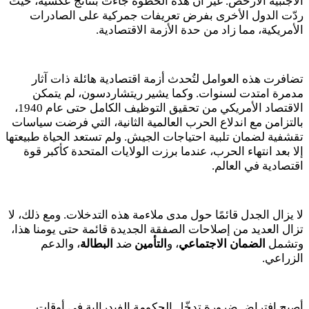
الأجنبية الأرخص. غير أن هذه الخطوة جاءت بنتائج عكسية، حيث
ردّت الدول الأخرى بفرض تعريفات جمركية على الصادرات
الأمريكية، مما زاد من حدة الأزمة الاقتصادية.
تضافرت هذه العوامل لتُحدث أزمة اقتصادية هائلة ذات آثار
مدمرة امتدت لسنوات. وكما يشير ريتشاردسون، لم يتمكن
الاقتصاد الأمريكي من تحقيق التوظيف الكامل حتى عام
1940
،
بالتزامن مع اندلاع الحرب العالمية الثانية، التي فرضت سياسات
تقشفية لضمان تلبية احتياجات الجيش. ولم تستعد الحياة طبيعتها
إلا بعد انتهاء الحرب، عندما برزت الولايات المتحدة كأكبر قوة
اقتصادية في العالم.
لا يزال الجدل قائمًا حول مدى ملاءمة هذه التدخلات. ومع ذلك، لا
تزال العديد من إصلاحات الصفقة الجديدة قائمة حتى يومنا هذا،
وتشمل
الضمان الاجتماعي
، و
التأمين
ضد
البطالة
، والدعم
الزراعي.
أصبح افتراض ضرورة تدخّل الحكومة الفيدرالية في أوقات