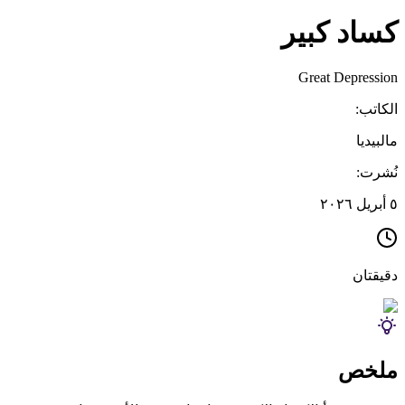
كساد كبير
Great Depression
الكاتب:
مالبيديا
نُشرت:
٥ أبريل ٢٠٢٦
دقيقتان
ملخص