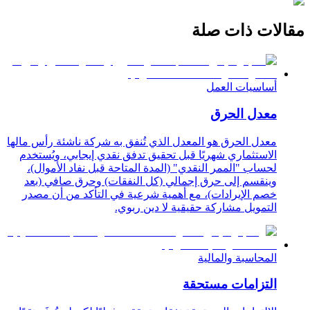
مقالات ذات صلة
أساسيات العمل
معدل الحرق
معدل الحرق هو المعدل الذي تُنفق به شركة ناشئة رأس مالها
الاستثماري شهريًا قبل تحقيق تدفق نقدي إيجابي، ويُستخدم
لحساب "الممر النقدي" (المدة المتاحة قبل نفاد الأموال)،
وينقسم إلى حرق إجمالي (كل النفقات) وحرق صافي (بعد
خصم الإيرادات)، مع أهمية شرعية في التأكد من أن مصدر
التمويل مشاركة حقيقية لا دين ربوي.
المحاسبة والمالية
التزامات مستحقة