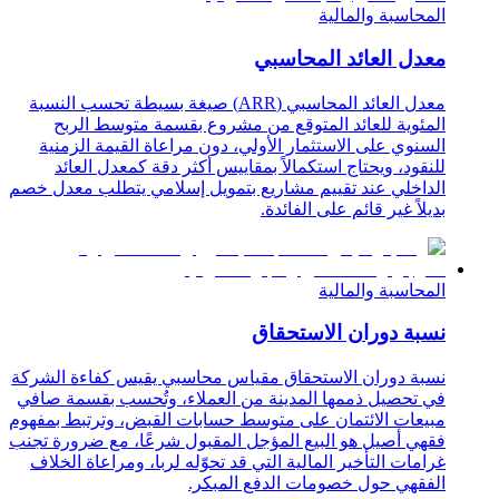
المحاسبة والمالية
معدل العائد المحاسبي
معدل العائد المحاسبي (ARR) صيغة بسيطة تحسب النسبة
المئوية للعائد المتوقع من مشروع بقسمة متوسط الربح
السنوي على الاستثمار الأولي، دون مراعاة القيمة الزمنية
للنقود، ويحتاج استكمالاً بمقاييس أكثر دقة كمعدل العائد
الداخلي عند تقييم مشاريع بتمويل إسلامي يتطلب معدل خصم
بديلاً غير قائم على الفائدة.
المحاسبة والمالية
نسبة دوران الاستحقاق
نسبة دوران الاستحقاق مقياس محاسبي يقيس كفاءة الشركة
في تحصيل ذممها المدينة من العملاء، وتُحسب بقسمة صافي
مبيعات الائتمان على متوسط حسابات القبض، وترتبط بمفهوم
فقهي أصيل هو البيع المؤجل المقبول شرعًا، مع ضرورة تجنب
غرامات التأخير المالية التي قد تحوّله لربا، ومراعاة الخلاف
الفقهي حول خصومات الدفع المبكر.