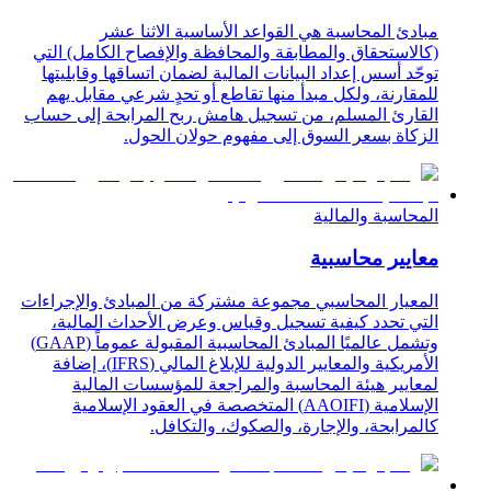
مبادئ المحاسبة هي القواعد الأساسية الاثنا عشر
(كالاستحقاق والمطابقة والمحافظة والإفصاح الكامل) التي
توحّد أسس إعداد البيانات المالية لضمان اتساقها وقابليتها
للمقارنة، ولكل مبدأ منها تقاطع أو تحدٍ شرعي مقابل يهم
القارئ المسلم، من تسجيل هامش ربح المرابحة إلى حساب
الزكاة بسعر السوق إلى مفهوم حولان الحول.
المحاسبة والمالية
معايير محاسبية
المعيار المحاسبي مجموعة مشتركة من المبادئ والإجراءات
التي تحدد كيفية تسجيل وقياس وعرض الأحداث المالية،
وتشمل عالميًا المبادئ المحاسبية المقبولة عموماً (GAAP)
الأمريكية والمعايير الدولية للإبلاغ المالي (IFRS)، إضافة
لمعايير هيئة المحاسبة والمراجعة للمؤسسات المالية
الإسلامية (AAOIFI) المتخصصة في العقود الإسلامية
كالمرابحة، والإجارة، والصكوك، والتكافل.