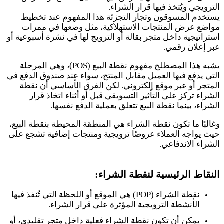
الترويجي ويُتخذ فيها قرار الشراء.
يستخدم المسوقون وتجار التجزئة هذا المفهوم عند تخطيط
مواضع عرض المنتجات الاستهلاكية، مثل وضعها في ممرات
استراتيجية داخل متجر بقالة أو الترويج لها في نشرة أسبوعية أو
عبر إعلان رقمي.
يشبه هذا المصطلح مفهوم نقطة البيع (POS)، وهي المرحلة
التي يدفع فيها العميل مقابل المنتج، سواء عند صندوق الدفع في
المتجر أو عبر موقع إلكتروني. لكن الفرق الأساسي أن نقطة
الشراء تركز على التأثير التسويقي قبل أو أثناء اتخاذ قرار
الشراء، بينما نقطة البيع تتعلق بعملية الدفع نفسها.
وغالبًا ما تكون نقطة الشراء هي المنطقة المحيطة بنقطة البيع،
حيث يواجه العملاء عروضًا ترويجية ومنتجات إضافية تشجع على
الشراء الاندفاعي.
النقاط الرئيسية لنقطة الشراء:
نقطة الشراء (POP) هي الموقع أو اللحظة التي تُنفذ فيها
الأنشطة الترويجية المؤثرة على قرار الشراء.
يمكن أن تكون نقطة الشراء فعلية داخل متجر تقليدي، أو