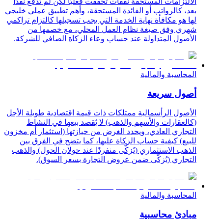
الالتزامات المستحقة نفقات تحققت فعليًا لكن لم تُدفَع نقدًا
بعد، كالرواتب أو الفائدة المستحقة، وأهم تطبيق عملي خليجي
لها هو مكافأة نهاية الخدمة التي يجب تسجيلها كالتزام تراكمي
شهري وفق صيغة نظام العمل المحلي، مع خصمها من
الأصول المتداولة عند حساب وعاء الزكاة الصافي للشركة.
المحاسبة والمالية
أصول سريعة
الأصول الرأسمالية ممتلكات ذات قيمة اقتصادية طويلة الأجل
(كالعقارات والأسهم والذهب) لا يُقصد بيعها في النشاط
التجاري العادي، ويحدد الغرض من حيازتها (استثمار أم مخزون
للبيع) كيفية حساب الزكاة عليها، كما يتضح في الفرق بين
الذهب الاستثماري (يُزكَّى منفردًا عند حولان الحول) والذهب
التجاري (يُزكَّى ضمن عروض التجارة بسعر السوق).
المحاسبة والمالية
مبادئ محاسبية