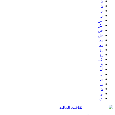
د
ذ
ر
ز
س
ش
ص
ض
ط
ظ
ع
غ
ف
ق
ك
ل
م
ن
ه
و
ي
ثقافتك المالية