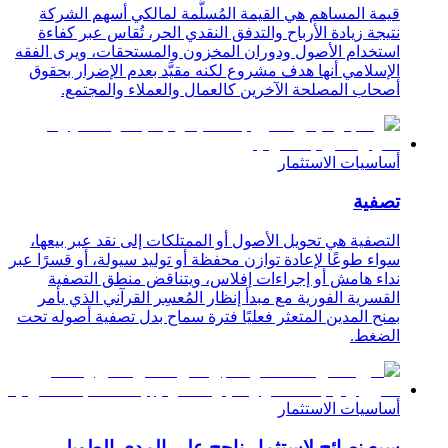
قيمة المساهم هي القيمة المُسلَّمة لمالكي أسهم الشركة
نتيجة زيادة الأرباح والتدفق النقدي الحر، تُقاس عبر كفاءة
استخدام الأصول ودوران المخزون والمستحقات، ويرى الفقه
الإسلامي أنها هدف مشروع لكنه مقيَّد بعدم الإضرار بحقوق
أصحاب المصلحة الآخرين كالعمال والعملاء والمجتمع.
أساسيات الاستثمار
تصفية
التصفية هي تحويل الأصول أو الممتلكات إلى نقد عبر بيعها،
سواء طوعًا لإعادة توازن محفظة أو توليد سيولة، أو قسرًا عبر
نداء هامش أو إجراءات إفلاس، ويتناقض منطق التصفية
القسرية الفورية مع مبدأ إنظار المُعسِر القرآني الذي يأمر
بمنح المدين المتعثر فعليًا فترة سماح بدل تصفية أصوله تحت
الضغط.
أساسيات الاستثمار
سبع نصائح لاستثمار ناجح على المدى الطويل