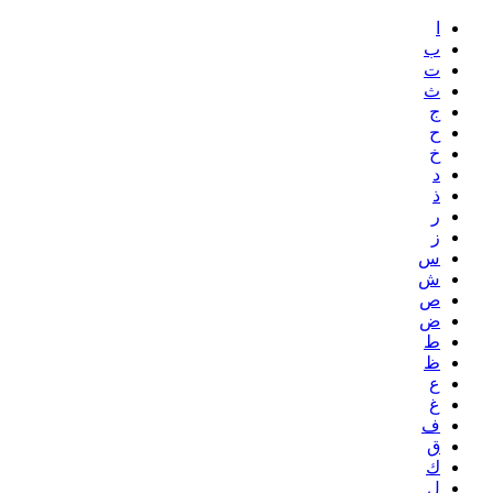
ا
ب
ت
ث
ج
ح
خ
د
ذ
ر
ز
س
ش
ص
ض
ط
ظ
ع
غ
ف
ق
ك
ل