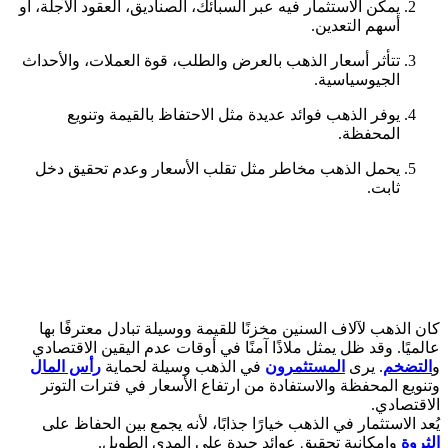
يمكن الاستثمار فيه عبر السبائك، الصناديق، العقود الآجلة، أو
أسهم التعدين.
تتأثر أسعار الذهب بالعرض والطلب، قوة العملات، والأحداث
الجيوسياسية.
يوفر الذهب فوائد عديدة مثل الاحتفاظ بالقيمة وتنويع
المحفظة.
يحمل الذهب مخاطر مثل تقلب الأسعار وعدم تحقيق دخل
ثابت.
كان الذهب لآلاف السنين مخزنًا للقيمة ووسيلة تبادل معترفًا بها
عالميًا. وقد ظل يمثل ملاذًا آمنًا في أوقات عدم اليقين الاقتصادي
و
التضخم
. يرى
المستثمرون
في الذهب وسيلة لحماية
رأس المال
وتنويع المحفظة والاستفادة من ارتفاع الأسعار في فترات التوتر
الاقتصادي.
يُعد الاستثمار في الذهب خيارًا جذابًا، لأنه يجمع بين الحفاظ على
الثروة
وإمكانية تحقيق عوائد جيدة على المدى الطويل.