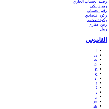
رصيد الحساب الجاري
رصيد بنكي
رقم الحساب
ركود اقتصادي
ركود تضخمي
رهن عقاري
ريبل
القاموس
ا
ب
ت
ث
ج
ح
خ
د
ذ
ر
ز
س
ش