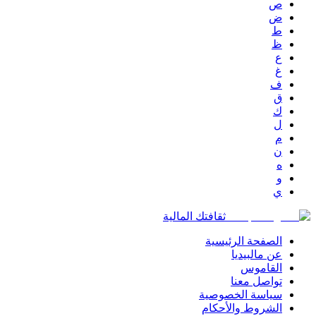
ص
ض
ط
ظ
ع
غ
ف
ق
ك
ل
م
ن
ه
و
ي
ثقافتك المالية
الصفحة الرئيسية
عن مالبيديا
القاموس
تواصل معنا
سياسة الخصوصية
الشروط والأحكام