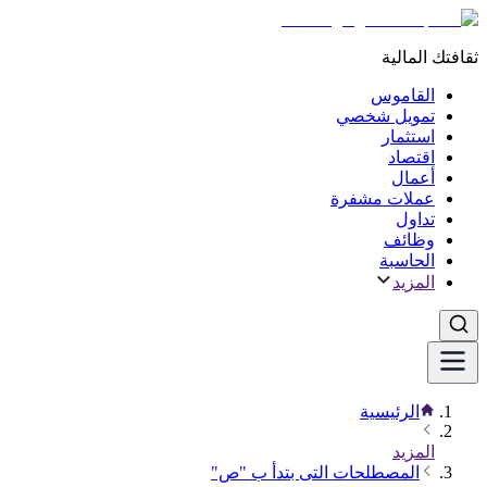
ثقافتك المالية
القاموس
تمويل شخصي
استثمار
اقتصاد
أعمال
عملات مشفرة
تداول
وظائف
الحاسبة
المزيد
الرئيسية
المزيد
المصطلحات التى بتدأ ب "ص"