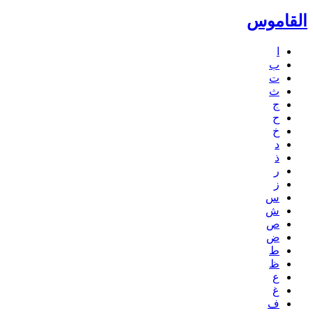
القاموس
ا
ب
ت
ث
ج
ح
خ
د
ذ
ر
ز
س
ش
ص
ض
ط
ظ
ع
غ
ف