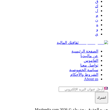
ق
ك
ل
م
ن
ه
و
ي
ثقافتك المالية
الصفحة الرئيسية
عن مالبيديا
القاموس
تواصل معنا
سياسة الخصوصية
الشروط والأحكام
About us
اشترك
جميع الحقوق محفوظة © 2026 Maalpedia.com