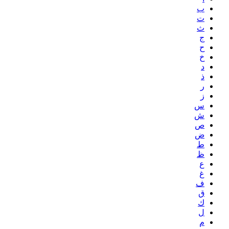
ب
ت
ث
ج
ح
خ
د
ذ
ر
ز
س
ش
ص
ض
ط
ظ
ع
غ
ف
ق
ك
ل
م